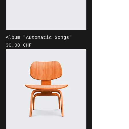
Album "Automatic Songs"
Prix
30.00 CHF