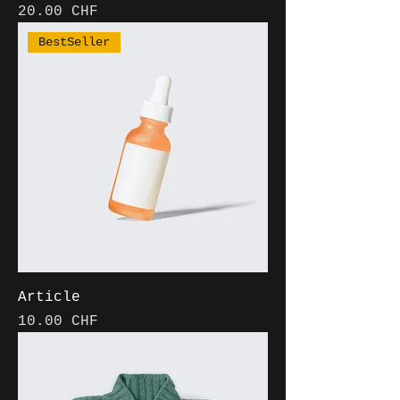
Prix
20.00 CHF
BestSeller
Article
Prix
10.00 CHF